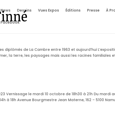
News
Dessins
Vues Expos
Éditions
Presse
À Pr
Facebook
tes diplômés de La Cambre entre 1963 et aujourd’hui L’exposit
er, la terre, les paysages mais aussi les racines familiales e
023 Vernissage le mardi 10 octobre de 18h30 à 21h Du mardi a
 14h à 18h Avenue Bourgmestre Jean Materne, 162 – 5100 Nam