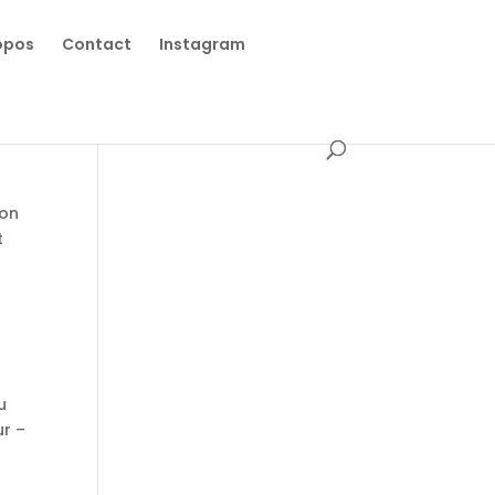
opos
Contact
Instagram
ion
t
u
ur –