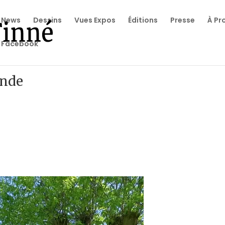
News
Dessins
Vues Expos
Éditions
Presse
À Pr
Facebook
onde