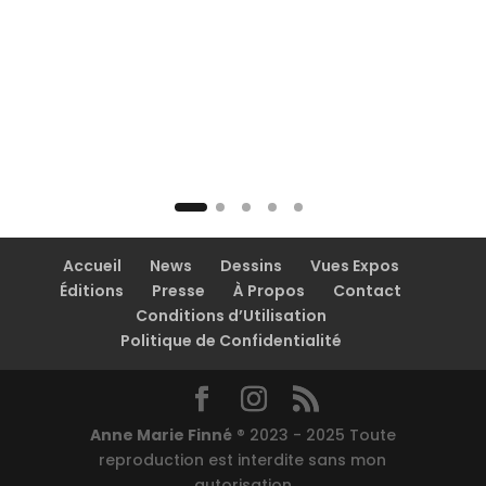
Accueil
News
Dessins
Vues Expos
Éditions
Presse
À Propos
Contact
Conditions d’Utilisation
Politique de Confidentialité
Anne Marie Finné
® 2023 - 2025 Toute
reproduction est interdite sans mon
autorisation